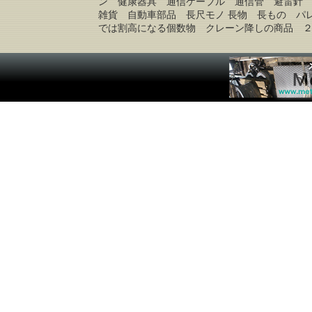
ン 健康器具 通信ケーブル 通信管 避雷針
雑貨 自動車部品 長尺モノ 長物 長もの パ
では割高になる個数物 クレーン降しの商品 