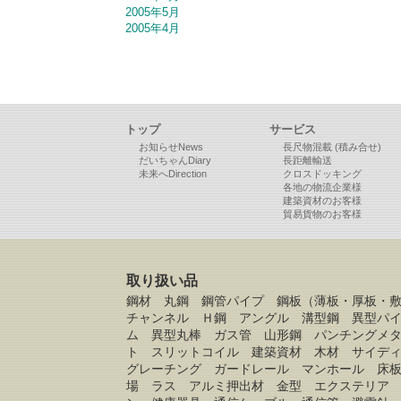
2005年5月
2005年4月
トップ
サービス
お知らせNews
長尺物混載 (積み合せ)
だいちゃんDiary
長距離輸送
未来へDirection
クロスドッキング
各地の物流企業様
建築資材のお客様
貿易貨物のお客様
取り扱い品
鋼材 丸鋼 鋼管パイプ 鋼板（薄板・厚板・
チャンネル Ｈ鋼 アングル 溝型鋼 異型パ
ム 異型丸棒 ガス管 山形鋼 パンチングメ
ト スリットコイル 建築資材 木材 サイデ
グレーチング ガードレール マンホール 床
場 ラス アルミ押出材 金型 エクステリア