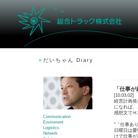
だいちゃん Diary
「仕事が
[10.03.02]
経営計画発
になれば、
感想文でＨ
Communication
Enviroment
”「仕事あ
Logistics
日曜日は憂
Network
けで仕事が