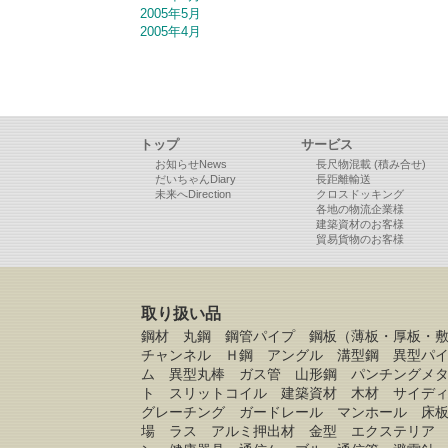
2005年5月
2005年4月
トップ
サービス
お知らせNews
長尺物混載 (積み合せ)
だいちゃんDiary
長距離輸送
未来へDirection
クロスドッキング
各地の物流企業様
建築資材のお客様
貿易貨物のお客様
取り扱い品
鋼材 丸鋼 鋼管パイプ 鋼板（薄板・厚板・
チャンネル Ｈ鋼 アングル 溝型鋼 異型パ
ム 異型丸棒 ガス管 山形鋼 パンチングメ
ト スリットコイル 建築資材 木材 サイデ
グレーチング ガードレール マンホール 床
場 ラス アルミ押出材 金型 エクステリア