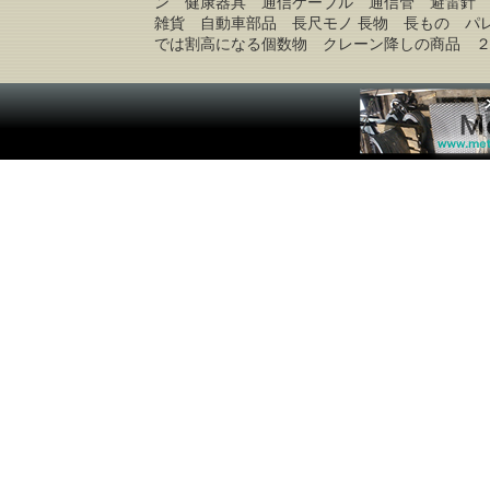
ン 健康器具 通信ケーブル 通信管 避雷針
雑貨 自動車部品 長尺モノ 長物 長もの パ
では割高になる個数物 クレーン降しの商品 