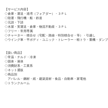
【サービス内容】
◇倉庫・運送・港湾（フォアダー）・３ＰＬ
◇陸運・飛行機・船・鉄道
◇元請・下請
◇水屋・実運送・倉庫・物流不動産・３ＰＬ
◇フリー・常用専属
◇チャーター・積合せ（宅配・路線・特別積合せ・等）・引越し
◇ウイング車・平ボディ・ユニック・トレーラー・軽トラ・重機・ダンプ
【扱い商品】
◇常温・チルド・冷凍
◇固体・液体
◇消費財系・工業系
◇ネット通販
◇商品別
アパレル・鋼材・紙・建築資材・食品・自動車・家電他
◇トランクルーム