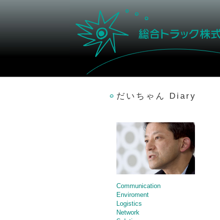
だいちゃん Diary
Communication
Enviroment
Logistics
Network