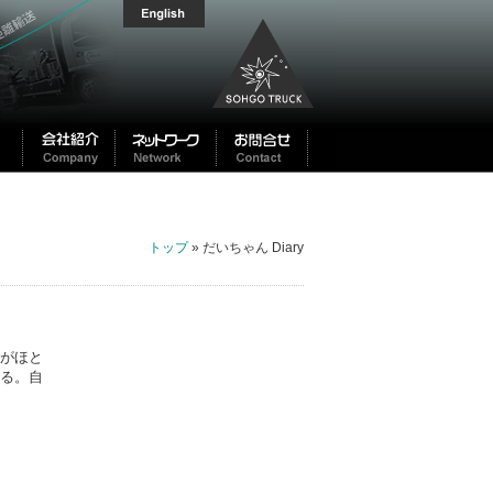
トップ
» だいちゃん Diary
がほと
る。自