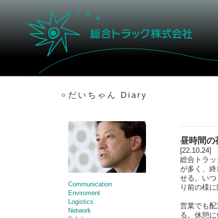
だいちゃん Diary
昼時間の
[22.10.24]
総合トラッ
が多く、終
せる。いつ
Communication
り前の様に
Enviroment
Logistics
営業でも配
Network
る。休憩に