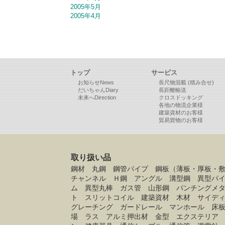
2005年5月
2005年4月
トップ
サービス
お知らせNews
長尺物混載 (積み合せ)
だいちゃんDiary
長距離輸送
未来へDirection
クロスドッキング
各地の物流企業様
建築資材のお客様
貿易貨物のお客様
取り扱い品
鋼材 丸鋼 鋼管パイプ 鋼板（薄板・厚板・
チャンネル Ｈ鋼 アングル 溝型鋼 異型パ
ム 異型丸棒 ガス管 山形鋼 パンチングメ
ト スリットコイル 建築資材 木材 サイデ
グレーチング ガードレール マンホール 床
場 ラス アルミ押出材 金型 エクステリア