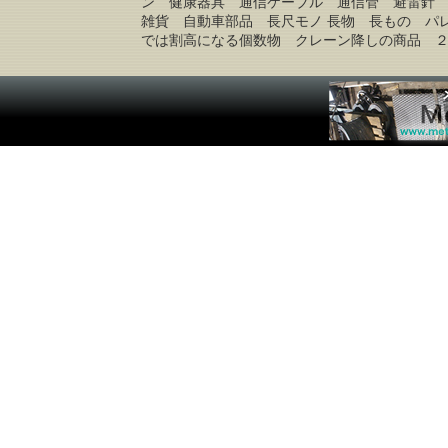
ン 健康器具 通信ケーブル 通信管 避雷針
雑貨 自動車部品 長尺モノ 長物 長もの パ
では割高になる個数物 クレーン降しの商品 