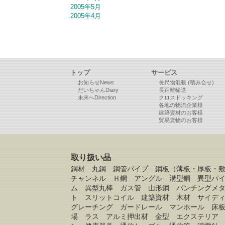
2005年5月
2005年4月
トップ
サービス
お知らせNews
長尺物混載 (積み合せ)
だいちゃんDiary
長距離輸送
未来へDirection
クロスドッキング
各地の物流企業様
建築資材のお客様
貿易貨物のお客様
取り扱い品
鋼材 丸鋼 鋼管パイプ 鋼板（薄板・厚板・
チャンネル Ｈ鋼 アングル 溝型鋼 異型パ
ム 異型丸棒 ガス管 山形鋼 パンチングメ
ト スリットコイル 建築資材 木材 サイデ
グレーチング ガードレール マンホール 床
場 ラス アルミ押出材 金型 エクステリア