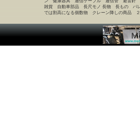
ン 健康器具 通信ケーブル 通信管 避雷針
雑貨 自動車部品 長尺モノ 長物 長もの パ
では割高になる個数物 クレーン降しの商品 