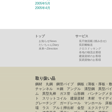
2005年5月
2005年4月
トップ
サービス
お知らせNews
長尺物混載 (積み合せ)
だいちゃんDiary
長距離輸送
未来へDirection
クロスドッキング
各地の物流企業様
建築資材のお客様
貿易貨物のお客様
取り扱い品
鋼材 丸鋼 鋼管パイプ 鋼板（薄板・厚板・
チャンネル Ｈ鋼 アングル 溝型鋼 異型パ
ム 異型丸棒 ガス管 山形鋼 パンチングメ
ト スリットコイル 建築資材 木材 サイデ
グレーチング ガードレール マンホール 床
場 ラス アルミ押出材 金型 エクステリア