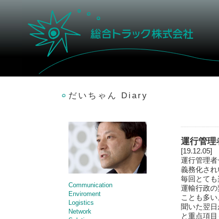
だいちゃん Diary
運行管理
[19.12.05]
運行管理者
義務化され
毎回とても
Communication
運輸行政の
Enviroment
ことも多い
Logistics
聞いた翌日
Network
と重点項目