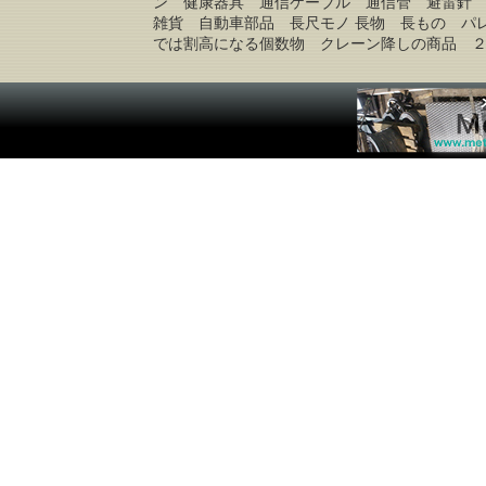
ン 健康器具 通信ケーブル 通信管 避雷針
雑貨 自動車部品 長尺モノ 長物 長もの パ
では割高になる個数物 クレーン降しの商品 