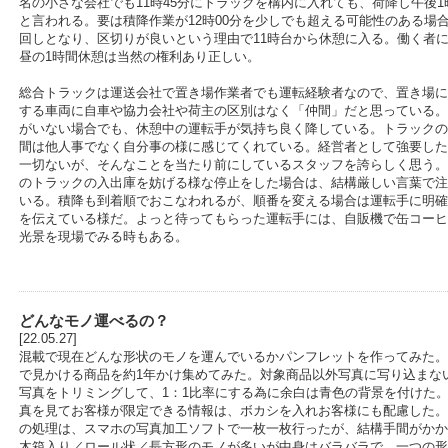
名の小さな会社でも11時45分にトラックを構内に入れても、荷降し午後1
と言われる。要は積降作業が12時00分を少しでも超える可能性のある場
回しとなり、区切りが良いという理由で11時台から休憩に入る。働く者
昼の1時間休憩は当然の権利あり正しい。
総合トラックは運送会社で置き場作業者でも運転経験者なので、置き場に
する車両に自車や協力会社や荷主の区別はなく「仲間」だと思っている。
がいない場合でも、休憩中の運転手が気持ち良く降している。トラックの
間は他人事でなく自分事の様に感じてくれている。経営者として強要した
一切ないが、そんなことを当たり前にしているスタッフを誇らしく思う。
のトラックの入出庫を妨げる様な停止をした場合は、結構厳しい言葉で注
いる。積降も到着順でおこなわれるが、順番を変える場合は運転手に明確
を伝えている様だ。よっと待ってもらった運転手には、自販機で缶コーヒ
光景を現場でみる時もある。
どんなモノ運べるの？
[22.05.27]
混載で現在どんな形状のモノを運んでいるかパンフレットを作ってみた。
で見かける商品を約1年かけ集めてみた。対象商品以外写真に写り込まな
写真をトリミングして、1：1比率にする為に余白は青色の背景を付けた
真を見てお客様が限定できる情報は、ボカシを入れお客様にも配慮した。
の処理は、スマホの写真加工ソフトで一枚一枚行ったが、結構手間がかか
木箱入り／ロール状／長方形のモノが多いが中身はバラバラで、一つの形