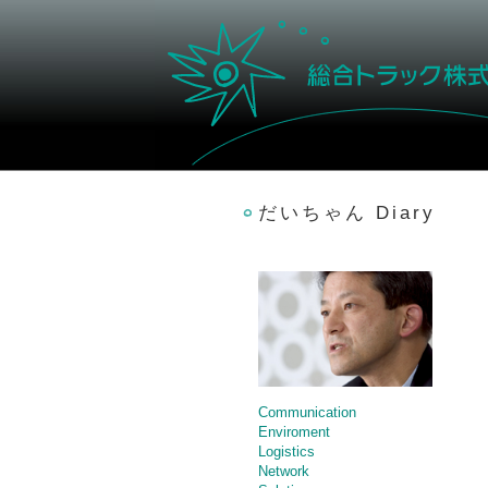
だいちゃん Diary
Communication
Enviroment
Logistics
Network