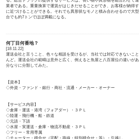
る。総合トラックの提供するサービスは、長い物や異形物を組合わせて運
業者である。重量換算で運賃がはじきだせることができ、お客様が納得す
に近づけることができる。それでも異形状なモノと積み合わせるので大型
台でも約7トンでほぼ満載になる。
何丁目何番地？
[18.11.22]
運送会社と言うこと、色々な相談を受けるが、当社では対応できないこと
んど。運送会社の範疇は意外と広く、例えると魚屋と八百屋位の違いがあ
分なりに分類してみた。
【資本】
◇外資・ファンド・銀行・商社・流通・メーカー・オーナー
【サービス内容】
◇倉庫・運送・港湾（フォアダー）・３ＰＬ
◇陸運・飛行機・船・鉄道
◇元請・下請
◇水屋・実運送・倉庫・物流不動産・３ＰＬ
◇フリー・常用専属
◇チャーター・積合せ（宅配・路線・特別積合せ・等）・引越し