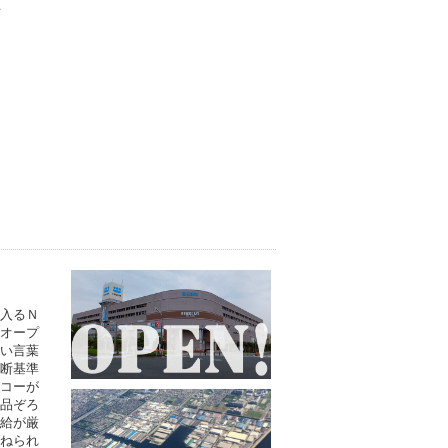
入るＮ
オープ
い言葉
断基準
コーが
品ぞろ
給が厳
ねられ