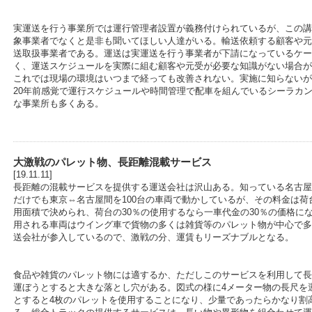
実運送を行う事業所では運行管理者設置が義務付けられているが、この講
象事業者でなくと是非も聞いてほしい人達がいる。輸送依頼する顧客や元
送取扱事業者である。運送は実運送を行う事業者が下請になっているケー
く、運送スケジュールを実際に組む顧客や元受が必要な知識がない場合が
これでは現場の環境はいつまで経っても改善されない。実施に知らないが
20年前感覚で運行スケジュールや時間管理で配車を組んでいるシーラカ
な事業所も多くある。
大激戦のパレット物、長距離混載サービス
[19.11.11]
長距離の混載サービスを提供する運送会社は沢山ある。知っている名古屋
だけでも東京⇔名古屋間を100台の車両で動かしているが、その料金は荷
用面積で決められ、荷台の30％の使用するなら一車代金の30％の価格に
用される車両はウイング車で貨物の多くは雑貨等のパレット物が中心で多
送会社が参入しているので、激戦の分、運賃もリーズナブルとなる。
食品や雑貨のパレット物には適するか、ただしこのサービスを利用して長
運ぼうとすると大きな落とし穴がある。図式の様に4メーター物の長尺を
とすると4枚のパレットを使用することになり、少量であったらかなり割