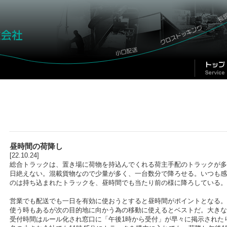
昼時間の荷降し
[22.10.24]
総合トラックは、置き場に荷物を持込んでくれる荷主手配のトラックが多
日絶えない。混載貨物なので少量が多く、一台数分で降ろせる。いつも感
のは持ち込まれたトラックを、昼時間でも当たり前の様に降ろしている。
営業でも配送でも一日を有効に使おうとすると昼時間がポイントとなる。
使う時もあるが次の目的地に向かう為の移動に使えるとベストだ。大きな
受付時間はルール化され窓口に「午後1時から受付」が早々に掲示された