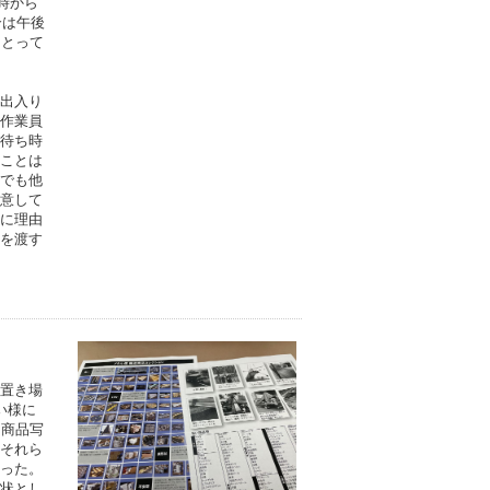
時から
合は午後
にとって
出入り
作業員
待ち時
ことは
でも他
意して
に理由
を渡す
置き場
い様に
。商品写
それら
った。
状とし