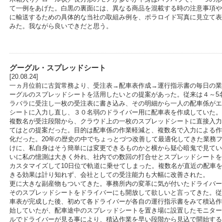
て一例をあげた。白黒の裏面には、異なる商品を混載する時の注意事項や
に輸送するための具体的な当社の取組み例を、ポラロイド写真に見立て表
みた。我ながら良いできだと思う。
グーグル・スプレッドシート
[20.08.24]
一ヵ月位前に古賀常務より、受注表→配車表作成→運行指示書の毎日の業
ーグルのスプレッドシートを活用したいとの提案があった。従来は４～5
ラバラに受注し一枚の受注表に書き込み、その明細から一人の配車係がエ
シートに入力し直し、３０名弱のドライバー用に配車表を作成していた。
複数名が受注段階から、クラウド上の一枚のスプレッドシートに直接入力
てはとの提案だった。目的は配車係の作業軽減と、複数名で入力による作
化だった。20年の歴史の中でちょっとづつ改善して最適化してきた業務
けに、私自身はそう簡単には変更できるものかと横から疑心暗鬼で見てい
いに私の憶測は大きく外れ、社内での数回の打合せとスプレッドシートを
カスタマイズして10日位で軌道に乗せてしまった。複数名が直近の配車
きる効果は計り知れず、会社としての受注能力も大幅に改善された。
更に大きな副産物もついてきた。事務所内の変革に気が付いたドライバー
そのスプレッドシートをドライバーにも開放して欲しいと言ってきた。従
車表が完成した後、初めて各ドライバーが各自の運行指示書をみて積込作
始していたが、配車途中のスプレッドシートを置き場に設置したモニター
ルでドライバーが見る事により、積込作業を早い段階から見込で開始する