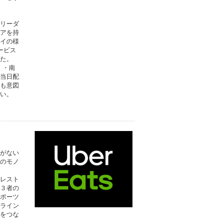
リーダ
アを持
イの様
ービス
た。
）・南
当日配
も意図
い。
がない
のモノ
レスト
３者の
ポーツ
ライン
をつな