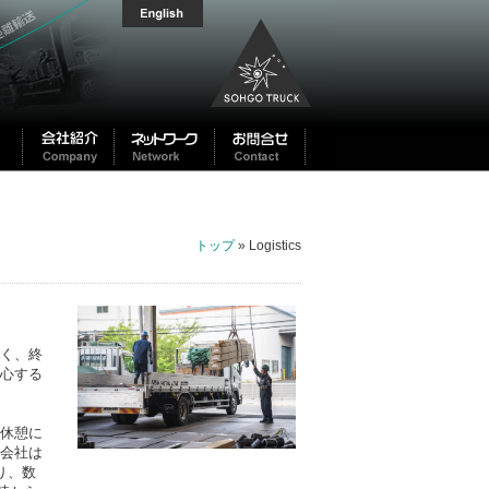
トップ
» Logistics
く、終
心する
休憩に
会社は
り、数