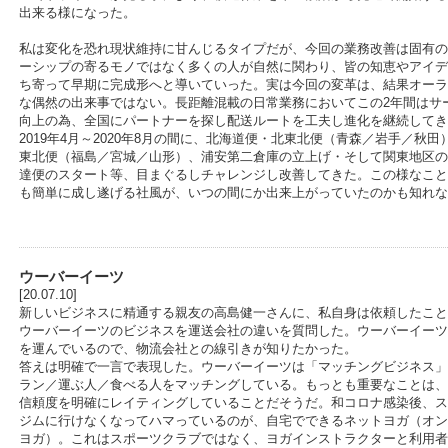
出来る様になった。
私は変化を恐れ現状維持に甘んじるタイプだが、今回の業務改善は固有の
ーシップの寄るモノではなく多くの人が自然に関わり、皆の知恵やアイデ
ち寄って早期に完成形へと導いていった。実は今回の変革は、結果オーラ
な偶然の出来事ではない。長距離混載の日常業務においてこの2年間はサ
向上の為、全国にパートナーを探し配送ルートを工夫し進化を継続してき
2019年4月～2020年8月の間に、北海道便・北東北便（青森／岩手／秋田
東北便（福島／宮城／山形）、浦安第二倉庫の立上げ・そして関東地区の
達便のスタート等、目まぐるしチャレンジし改善してきた。この様なこと
も簡単に成し遂げる社風が、いつの間にか出来上がっていたのかも知れな
ウーバーイーツ
[20.07.10]
新しいビジネスに精通する親友の高島健一さんに、私自身は依頼したこと
ウーバーイーツのビジネスを運送会社の違いを質問した。ウーバーイーツ
を運んでいるので、物流会社との線引きが知りたかった。
答えは明確で一言で表現した。ウーバーイーツは「マッチングビジネス」
ラン／運ぶ人／食べる人をマッチングしている。もっとも重要なことは、
信頼度を明確にレイティングしていることだそうだ。和コロナ感染後、ス
ジムに行けなくなってハマっているのが、自宅でできるネットヨガ（オン
ヨガ）。これはスポーツクラブではなく、ヨガインストラクターと利用者