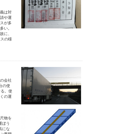
義は対
請や運
スが多
多い。
故に、
ンスの様
の会社
台の使
なる。使
くの運
尺物を
運ぼう
高にな