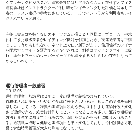
ぐマッチングビジネスだ。運営会社にはリアルなジムは存在せずオフィス
運営会社はインストラクターの利用者がレイティングした評価を開示して
者のレッスン選択の参考にさせている。一方でイントラから利用者もレイ
グされていると思う。
今後は実店舗を持たないスポーツジムが増えると同様に、ブローカーや水
われてきた取扱業者がレイティング機能を付加したら、実運送業者は下請
ってしまうかもしれない。ネット上で使い勝手がよく、信用信頼のレイテ
を開示するサイトを運営するとができれば、利益はマッチングサイトに吸
れ、総合トラックのウーバーイーツの配達をする人に近しい存在になって
かもしいれない。
運行管理者一般講習
[19.12.05]
運行管理者一般講習は２年に一度の受講が義務つけられている。
義務化されいるからいやいや受講に来る人もいるが、私はこの受講を毎回
楽しみにしている。講義の重点項目説明やテキストにより運輸行政の変化
さに理解できる。経営指針作りにヒントになることも多い。運行や運転者
方法も具体的に教えてくれるので、聞いた翌日から会社に取り入れること
る。過積載→点呼→健康と重点項目も年々変化しており、今回は働き方改
響で労働時間管理が大きな焦点になっていた。