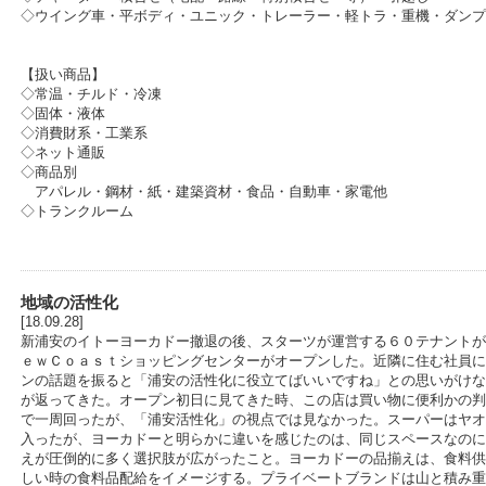
◇ウイング車・平ボディ・ユニック・トレーラー・軽トラ・重機・ダンプ
【扱い商品】
◇常温・チルド・冷凍
◇固体・液体
◇消費財系・工業系
◇ネット通販
◇商品別
アパレル・鋼材・紙・建築資材・食品・自動車・家電他
◇トランクルーム
地域の活性化
[18.09.28]
新浦安のイトーヨーカドー撤退の後、スターツが運営する６０テナントが
ｅｗＣｏａｓｔショッピングセンターがオープンした。近隣に住む社員に
ンの話題を振ると「浦安の活性化に役立てばいいですね」との思いがけな
が返ってきた。オープン初日に見てきた時、この店は買い物に便利かの判
で一周回ったが、「浦安活性化」の視点では見なかった。スーパーはヤオ
入ったが、ヨーカドーと明らかに違いを感じたのは、同じスペースなのに
えが圧倒的に多く選択肢が広がったこと。ヨーカドーの品揃えは、食料供
しい時の食料品配給をイメージする。プライベートブランドは山と積み重