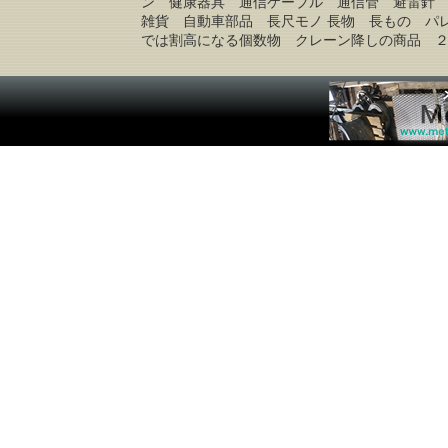
ン 健康器具 通信ケーブル 通信管 避雷針
雑貨 自動車部品 長尺モノ 長物 長もの パ
では割高になる個数物 クレーン降しの商品 