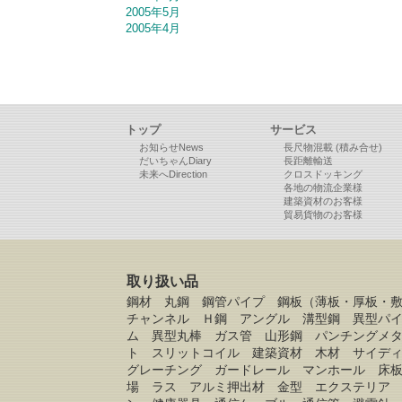
2005年5月
2005年4月
トップ
サービス
お知らせNews
長尺物混載 (積み合せ)
だいちゃんDiary
長距離輸送
未来へDirection
クロスドッキング
各地の物流企業様
建築資材のお客様
貿易貨物のお客様
取り扱い品
鋼材 丸鋼 鋼管パイプ 鋼板（薄板・厚板・
チャンネル Ｈ鋼 アングル 溝型鋼 異型パ
ム 異型丸棒 ガス管 山形鋼 パンチングメ
ト スリットコイル 建築資材 木材 サイデ
グレーチング ガードレール マンホール 床
場 ラス アルミ押出材 金型 エクステリア