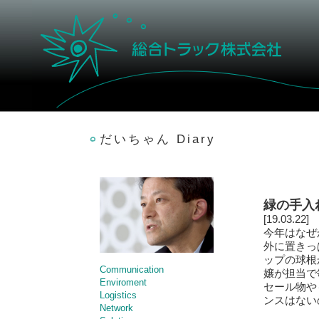
だいちゃん Diary
緑の手入
[19.03.22]
今年はなぜ
外に置きっ
ップの球根
Communication
嬢が担当で
Enviroment
セール物や
Logistics
ンスはない
Network