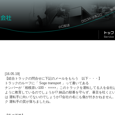
[16.05.19]
【総合トラックの問合せに下記のメールをもらう 以下・・・】
トラックのルーフに「 Sogo transport 」って書いてある
ナンバーが「相模原い100・ ××××」このトラックを運転してる人を会社
ように教育しているのでしょうか!? 納品の順番を守らず、暴言を吐くと
は 運転手に向いてないのでしょうか!?会社の名にも傷が付きかねません
ク 運転手の質が落ちましたね。