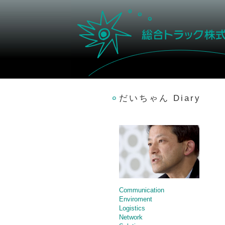
だいちゃん Diary
Communication
Enviroment
Logistics
Network