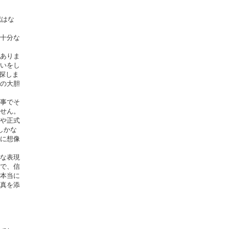
記はな
十分な
ありま
いをし
で探しま
の大胆
事でそ
せん。
や正式
記しかな
に想像
な表現
で、信
本当に
真を添