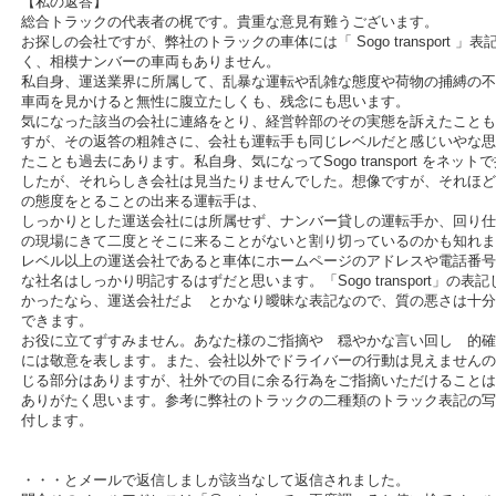
【私の返答】
総合トラックの代表者の梶です。貴重な意見有難うございます。
お探しの会社ですが、弊社のトラックの車体には「 Sogo transport 」表
く、相模ナンバーの車両もありません。
私自身、運送業界に所属して、乱暴な運転や乱雑な態度や荷物の捕縛の不
車両を見かけると無性に腹立たしくも、残念にも思います。
気になった該当の会社に連絡をとり、経営幹部のその実態を訴えたことも
すが、その返答の粗雑さに、会社も運転手も同じレベルだと感じいやな思
たことも過去にあります。私自身、気になってSogo transport をネット
したが、それらしき会社は見当たりませんでした。想像ですが、それほど
の態度をとることの出来る運転手は、
しっかりとした運送会社には所属せず、ナンバー貸しの運転手か、回り仕
の現場にきて二度とそこに来ることがないと割り切っているのかも知れま
レベル以上の運送会社であると車体にホームページのアドレスや電話番号
な社名はしっかり明記するはずだと思います。「Sogo transport」の表
かったなら、運送会社だよ とかなり曖昧な表記なので、質の悪さは十分
できます。
お役に立てずすみません。あなた様のご指摘や 穏やかな言い回し 的確
には敬意を表します。また、会社以外でドライバーの行動は見えませんの
じる部分はありますが、社外での目に余る行為をご指摘いただけることは
ありがたく思います。参考に弊社のトラックの二種類のトラック表記の写
付します。
・・・とメールで返信しましが該当なして返信されました。