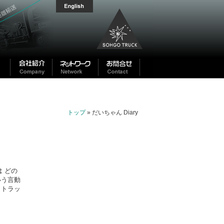
トップ
» だいちゃん Diary
は どの
いう言動
。トラッ