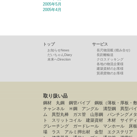
2005年5月
2005年4月
トップ
サービス
お知らせNews
長尺物混載 (積み合せ)
だいちゃんDiary
長距離輸送
未来へDirection
クロスドッキング
各地の物流企業様
建築資材のお客様
貿易貨物のお客様
取り扱い品
鋼材 丸鋼 鋼管パイプ 鋼板（薄板・厚板・
チャンネル Ｈ鋼 アングル 溝型鋼 異型パ
ム 異型丸棒 ガス管 山形鋼 パンチングメ
ト スリットコイル 建築資材 木材 サイデ
グレーチング ガードレール マンホール 床
場 ラス アルミ押出材 金型 エクステリア