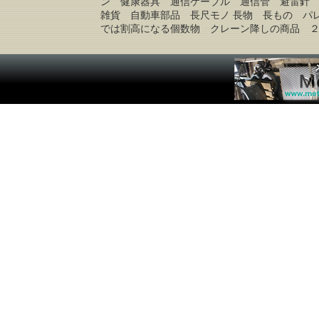
ン 健康器具 通信ケーブル 通信管 避雷針
雑貨 自動車部品 長尺モノ 長物 長もの パ
では割高になる個数物 クレーン降しの商品 