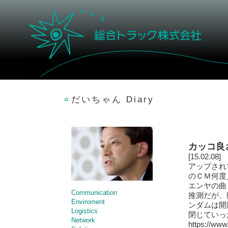
だいちゃん Diary
カッコ良
[15.02.08]
アップされ
のＣＭ何度
エンヤの曲
Communication
推測だが、
Enviroment
ンダムは開
Logistics
閉じていっ
Network
https://ww