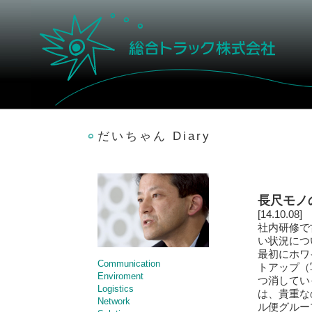
だいちゃん Diary
長尺モノ
[14.10.08]
社内研修で
い状況につ
最初にホワ
Communication
トアップ（
Enviroment
つ消してい
Logistics
は、貴重な
Network
ル便グルー