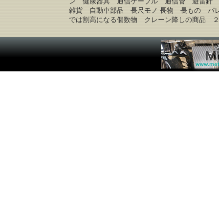
ン 健康器具 通信ケーブル 通信管 避雷針
雑貨 自動車部品 長尺モノ 長物 長もの パ
では割高になる個数物 クレーン降しの商品 