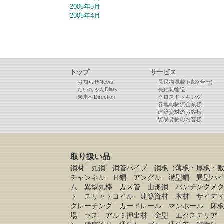
2005年5月
2005年4月
トップ
サービス
お知らせNews
長尺物混載 (積み合せ)
だいちゃんDiary
長距離輸送
未来へDirection
クロスドッキング
各地の物流企業様
建築資材のお客様
貿易貨物のお客様
取り扱い品
鋼材 丸鋼 鋼管パイプ 鋼板（薄板・厚板・
チャンネル Ｈ鋼 アングル 溝型鋼 異型パ
ム 異型丸棒 ガス管 山形鋼 パンチングメ
ト スリットコイル 建築資材 木材 サイデ
グレーチング ガードレール マンホール 床
場 ラス アルミ押出材 金型 エクステリア