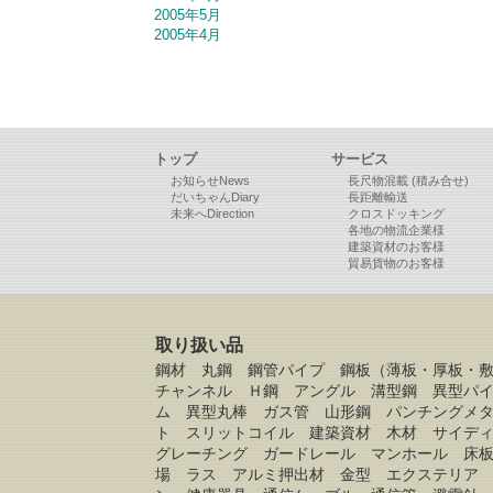
2005年5月
2005年4月
トップ
サービス
お知らせNews
長尺物混載 (積み合せ)
だいちゃんDiary
長距離輸送
未来へDirection
クロスドッキング
各地の物流企業様
建築資材のお客様
貿易貨物のお客様
取り扱い品
鋼材 丸鋼 鋼管パイプ 鋼板（薄板・厚板・
チャンネル Ｈ鋼 アングル 溝型鋼 異型パ
ム 異型丸棒 ガス管 山形鋼 パンチングメ
ト スリットコイル 建築資材 木材 サイデ
グレーチング ガードレール マンホール 床
場 ラス アルミ押出材 金型 エクステリア