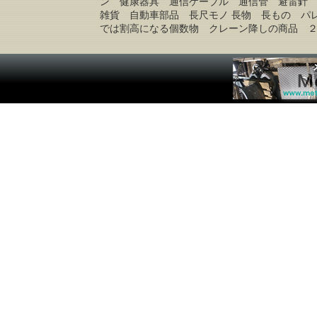
ン 健康器具 通信ケーブル 通信管 避雷針
雑貨 自動車部品 長尺モノ 長物 長もの パ
では割高になる個数物 クレーン降しの商品 