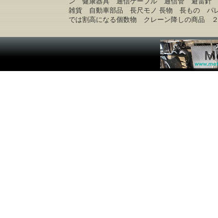
ン 健康器具 通信ケーブル 通信管 避雷針
雑貨 自動車部品 長尺モノ 長物 長もの パ
では割高になる個数物 クレーン降しの商品 