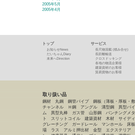
2005年5月
2005年4月
トップ
サービス
お知らせNews
長尺物混載 (積み合せ)
だいちゃんDiary
長距離輸送
未来へDirection
クロスドッキング
各地の物流企業様
建築資材のお客様
貿易貨物のお客様
取り扱い品
鋼材 丸鋼 鋼管パイプ 鋼板（薄板・厚板・
チャンネル Ｈ鋼 アングル 溝型鋼 異型パ
ム 異型丸棒 ガス管 山形鋼 パンチングメ
ト スリットコイル 建築資材 木材 サイデ
グレーチング ガードレール マンホール 床
場 ラス アルミ押出材 金型 エクステリア