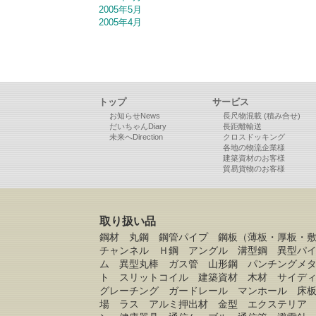
2005年5月
2005年4月
トップ
サービス
お知らせNews
長尺物混載 (積み合せ)
だいちゃんDiary
長距離輸送
未来へDirection
クロスドッキング
各地の物流企業様
建築資材のお客様
貿易貨物のお客様
取り扱い品
鋼材 丸鋼 鋼管パイプ 鋼板（薄板・厚板・
チャンネル Ｈ鋼 アングル 溝型鋼 異型パ
ム 異型丸棒 ガス管 山形鋼 パンチングメ
ト スリットコイル 建築資材 木材 サイデ
グレーチング ガードレール マンホール 床
場 ラス アルミ押出材 金型 エクステリア