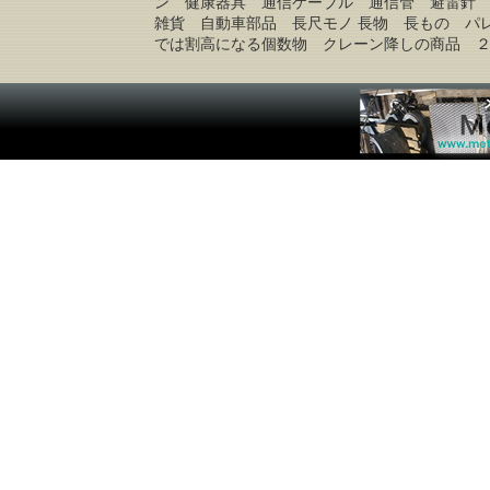
ン 健康器具 通信ケーブル 通信管 避雷針
雑貨 自動車部品 長尺モノ 長物 長もの パ
では割高になる個数物 クレーン降しの商品 