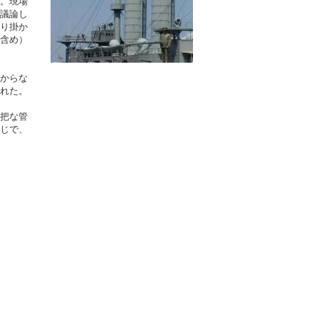
。現場
議論し
り掛か
含め）
からな
れた。
把な管
じで、