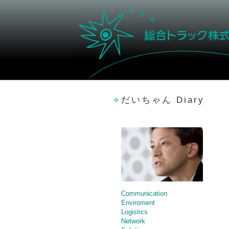
だいちゃん Diary
Communication
Enviroment
Logistics
Network