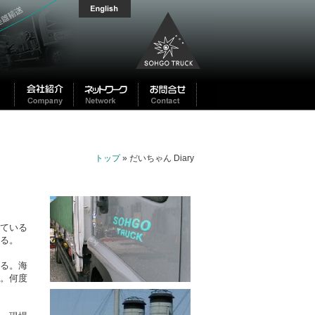
トップ
» だいちゃん Diary
ている
る。
る。海
。何度