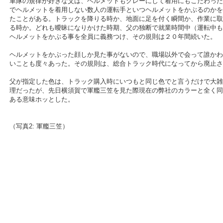
軍隊の規律が好きな父は、ヘルメットもグレーにして着用にもこだわった
でヘルメットを着用しない数人の運転手といつヘルメットをかぶるのかを
たことがある。トラックを降りる時か、地面に足を付く瞬間か、作業に取
る時か。どれも曖昧になりかけた時期、父の独断で就業時間中（運転中も
ヘルメットをかぶる事を全員に義務つけ、その規則は２０年間続いた。
ヘルメットをかぶった顔しか見た事がないので、職場以外で会って誰かわ
いことも度々あった。その規則は、総合トラック時代になってから廃止さ
父が指定した色は、トラック購入時にいつもと同じ色でと言うだけで大雑
理だったが、先日横須賀で軍艦三笠を見た際現在の弊社のカラーと全く同
ある意味ホッとした。
（写真2: 軍艦三笠）