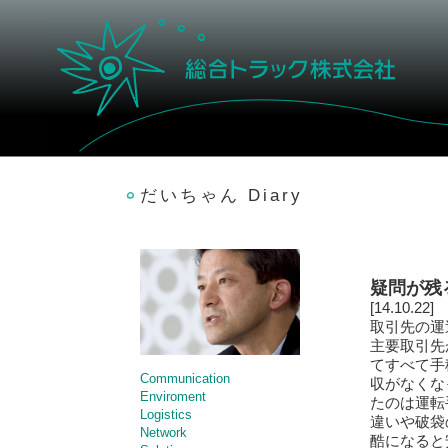
だいちゃん Diary
疑問が残
[14.10.22]
取引先の運
主要取引先
てすべて手
Communication
収がなくな
Enviroment
たのは運転
Logistics
違いや破袋
Network
酷になると