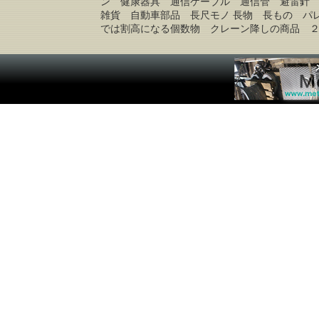
ン 健康器具 通信ケーブル 通信管 避雷針
雑貨 自動車部品 長尺モノ 長物 長もの パ
では割高になる個数物 クレーン降しの商品 