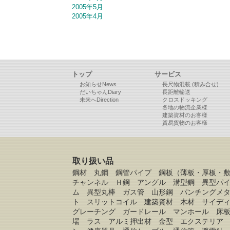
2005年5月
2005年4月
トップ
サービス
お知らせNews
長尺物混載 (積み合せ)
だいちゃんDiary
長距離輸送
未来へDirection
クロスドッキング
各地の物流企業様
建築資材のお客様
貿易貨物のお客様
取り扱い品
鋼材 丸鋼 鋼管パイプ 鋼板（薄板・厚板・
チャンネル Ｈ鋼 アングル 溝型鋼 異型パ
ム 異型丸棒 ガス管 山形鋼 パンチングメ
ト スリットコイル 建築資材 木材 サイデ
グレーチング ガードレール マンホール 床
場 ラス アルミ押出材 金型 エクステリア