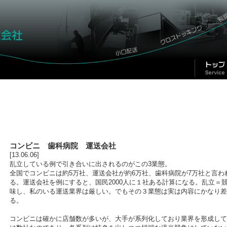
コンビニ 歯科病院 運送会社
[13.06.06]
乱立している例で引き合いに出されるのがこの3業態。
全国でコンビニは約5万社、運送会社が約6万社、歯科病院が7万社と言わ
る。運送会社を例にすると、国民2000人に１社ある計算になる。乱立＝
味し、私のいる運送業界は厳しい。でもその３業態は実は内容にかなり差
る。
コンビニは確かに店舗数が多いが、大手が系列化しており業界を形成して