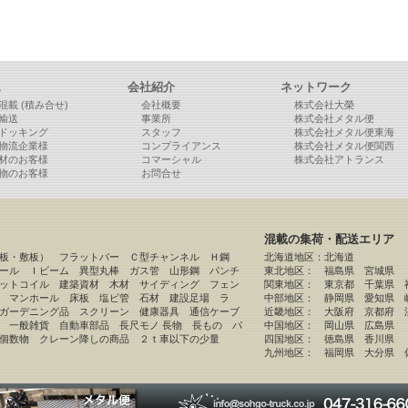
ス
会社紹介
ネットワーク
混載 (積み合せ)
会社概要
株式会社大榮
輸送
事業所
株式会社メタル便
ドッキング
スタッフ
株式会社メタル便東海
物流企業様
コンプライアンス
株式会社メタル便関西
材のお客様
コマーシャル
株式会社アトランス
物のお客様
お問合せ
混載の集荷・配送エリア
厚板・敷板） フラットバー Ｃ型チャンネル Ｈ鋼
北海道地区：北海道
ール Ｉビーム 異型丸棒 ガス管 山形鋼 パンチ
東北地区： 福島県 宮城県
ットコイル 建築資材 木材 サイディング フェン
関東地区： 東京都 千葉県 
 マンホール 床板 塩ビ管 石材 建設足場 ラ
中部地区： 静岡県 愛知県 
ガーデニング品 スクリーン 健康器具 通信ケーブ
近畿地区： 大阪府 京都府
 一般雑貨 自動車部品 長尺モノ 長物 長もの パ
中国地区： 岡山県 広島県
個数物 クレーン降しの商品 ２ｔ車以下の少量
四国地区： 徳島県 香川県
九州地区： 福岡県 大分県 