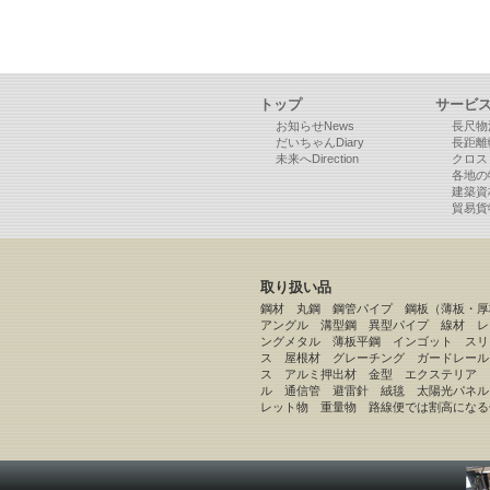
トップ
サービ
お知らせNews
長尺物
だいちゃんDiary
長距離
未来へDirection
クロス
各地の
建築資
貿易貨
取り扱い品
鋼材 丸鋼 鋼管パイプ 鋼板（薄板・
アングル 溝型鋼 異型パイプ 線材 レ
ングメタル 薄板平鋼 インゴット スリ
ス 屋根材 グレーチング ガードレール
ス アルミ押出材 金型 エクステリア 
ル 通信管 避雷針 絨毯 太陽光パネル
レット物 重量物 路線便では割高になる