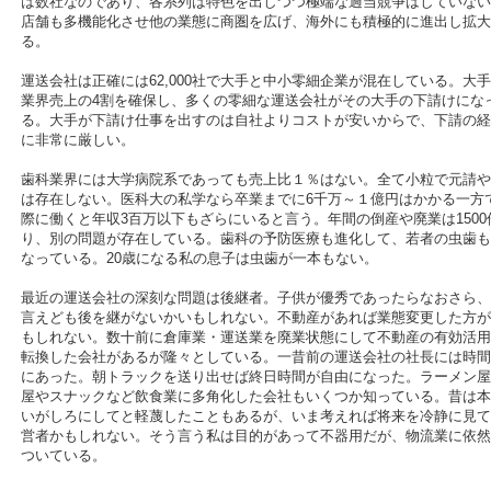
は数社なのであり、各系列は特色を出しつつ極端な過当競争はしていない
店舗も多機能化させ他の業態に商圏を広げ、海外にも積極的に進出し拡大
る。
運送会社は正確には62,000社で大手と中小零細企業が混在している。大手
業界売上の4割を確保し、多くの零細な運送会社がその大手の下請けにな
る。大手が下請け仕事を出すのは自社よりコストが安いからで、下請の経
に非常に厳しい。
歯科業界には大学病院系であっても売上比１％はない。全て小粒で元請や
は存在しない。医科大の私学なら卒業までに6千万～１億円はかかる一方
際に働くと年収3百万以下もざらにいると言う。年間の倒産や廃業は1500
り、別の問題が存在している。歯科の予防医療も進化して、若者の虫歯も
なっている。20歳になる私の息子は虫歯が一本もない。
最近の運送会社の深刻な問題は後継者。子供が優秀であったらなおさら、
言えども後を継がないかいもしれない。不動産があれば業態変更した方が
もしれない。数十前に倉庫業・運送業を廃業状態にして不動産の有効活用
転換した会社があるが隆々としている。一昔前の運送会社の社長には時間
にあった。朝トラックを送り出せば終日時間が自由になった。ラーメン屋
屋やスナックなど飲食業に多角化した会社もいくつか知っている。昔は本
いがしろにしてと軽蔑したこともあるが、いま考えれば将来を冷静に見て
営者かもしれない。そう言う私は目的があって不器用だが、物流業に依然
ついている。