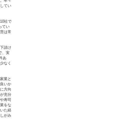
。年々
してい
10社で
ってい
営は常
下請け
で、実
件あ
少なく
家業と
良いか
に方向
が充分
や寿司
業をな
いた経
しがみ