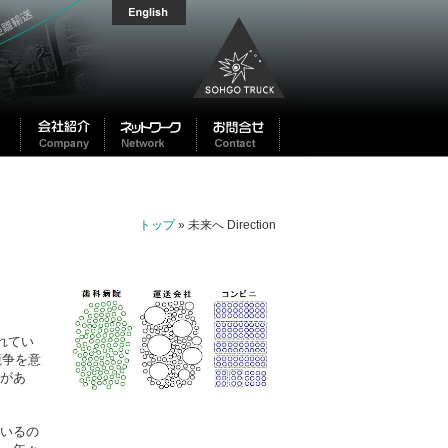
トップ
» 未来へ Direction
れてい
競争を意
があ
いるの